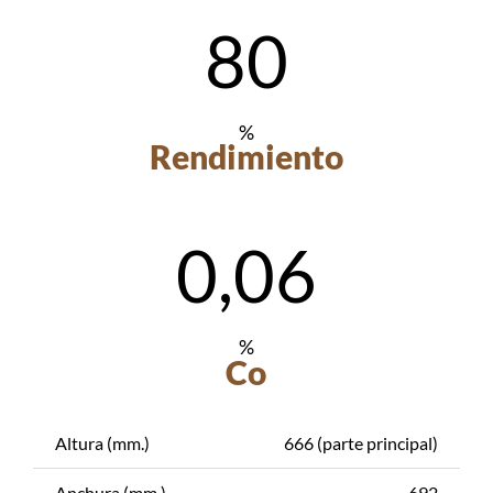
80
%
Rendimiento
0,06
%
Co
Altura (mm.)
666 (parte principal)
Anchura (mm.)
692