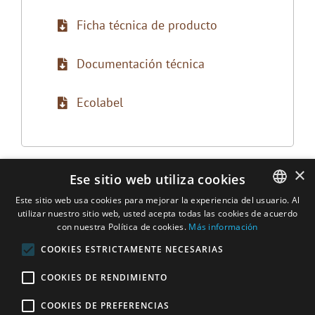
Ficha técnica de producto
Documentación técnica
Ecolabel
×
Ese sitio web utiliza cookies
Este sitio web usa cookies para mejorar la experiencia del usuario. Al
utilizar nuestro sitio web, usted acepta todas las cookies de acuerdo
ENGLISH
con nuestra Política de cookies.
Más información
DUTCH
COOKIES ESTRICTAMENTE NECESARIAS
FRENCH
COOKIES DE RENDIMIENTO
ITALIAN
COOKIES DE PREFERENCIAS
SPANISH