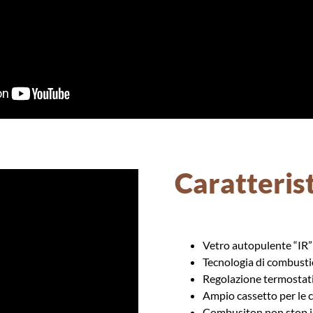
Caratterist
Vetro autopulente “IR”
Tecnologia di combus
Regolazione termostat
Ampio cassetto per le 
Combusiton non stop in 