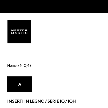
Skip
to
content
Home
»
NIQ 43
A
INSERTI IN LEGNO
/
SERIE IQ / IQH