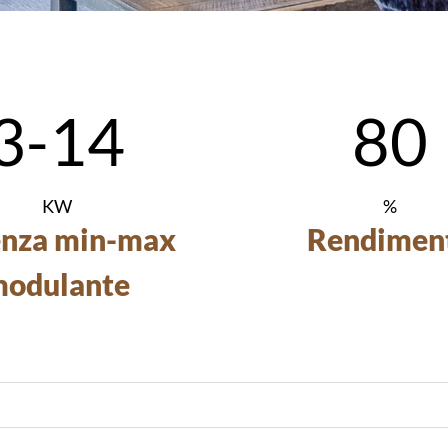
3-14
80
KW
%
enza min-max
Rendimen
odulante