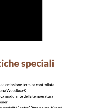
iche speciali
 ad emissione termica controllata
tione Woodbox®
ica modulante della temperatura
ceneri
modalità “notte” (fino a circa 10 ore)