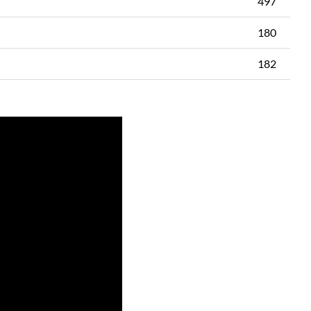
497
180
182