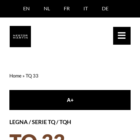
Skip
EN
NL
FR
IT
DE
to
content
Home
»
TQ 33
A+
LEGNA
/
SERIE TQ / TQH