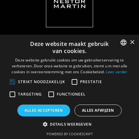
×
Deze website maakt gebruik
van cookies.
Privacy policy
|
Documents
ENGLISH
Deze website gebruikt cookies om uw gebruikerservaring te
verbeteren. Door onze website te gebruiken, stemt u in met alle
DUTCH
cookies in overeenstemming met ons Cookiebeleid.
Lees verder
FRENCH
STRIKT NOODZAKELIJK
PRESTATIE
ITALIAN
TARGETING
FUNCTIONEEL
SPANISH
ALLES ACCEPTEREN
ALLES AFWIJZEN
DETAILS WEERGEVEN
POWERED BY COOKIESCRIPT