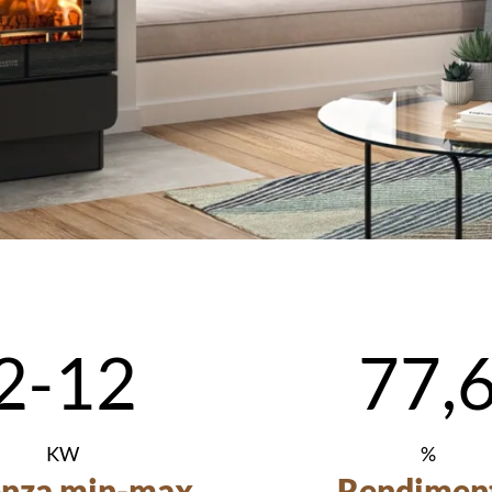
2-12
77,
KW
%
enza min-max
Rendimen