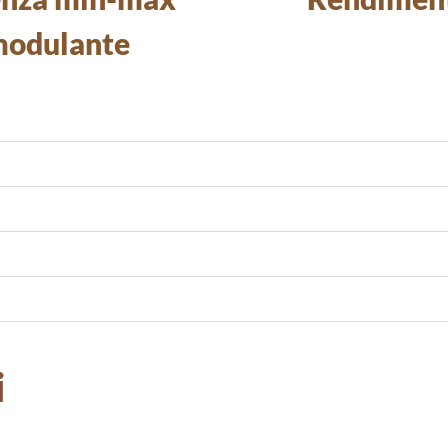
odulante
i