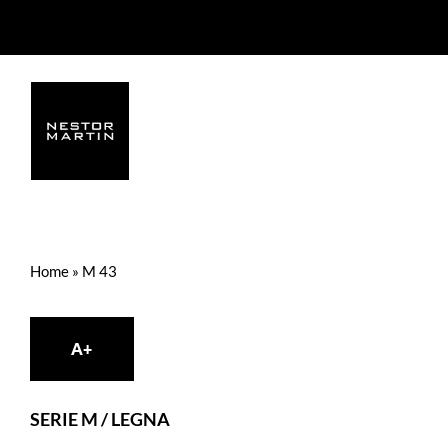
Skip
to
content
Home
»
M 43
A+
SERIE M
/
LEGNA