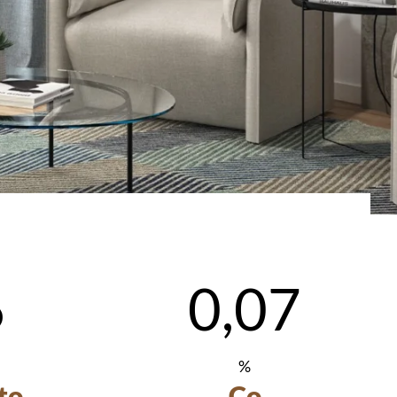
6
0,07
%
to
Co