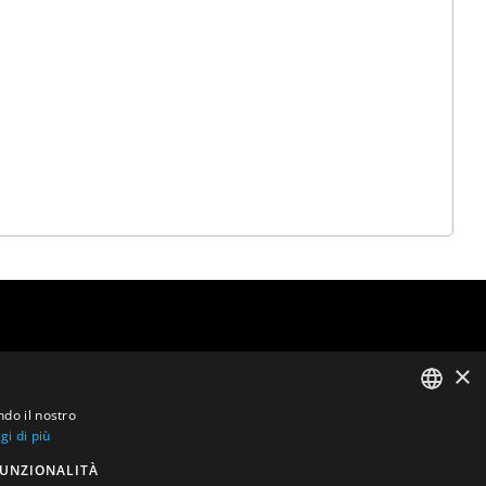
×
ndo il nostro
gi di più
ENGLISH
UNZIONALITÀ
DUTCH