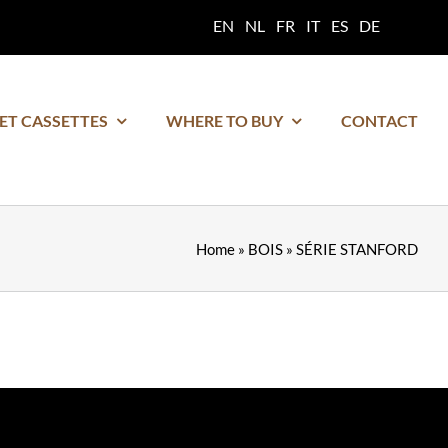
EN
NL
FR
IT
ES
DE
 ET CASSETTES
WHERE TO BUY
CONTACT
Home
»
BOIS
»
SÉRIE STANFORD